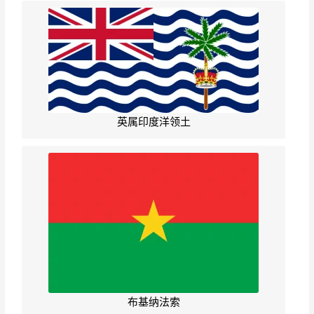
英属印度洋领土
布基纳法索