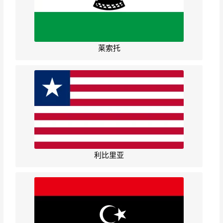
莱索托
利比里亚