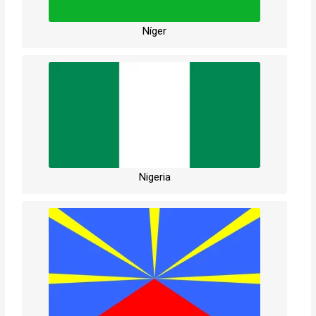
Níger
Nigeria