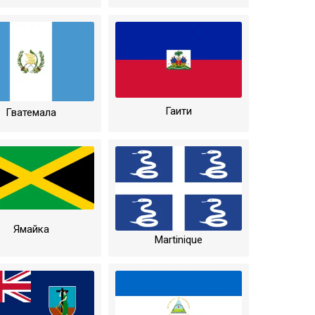
Гаити
Гватемала
Ямайка
Martinique